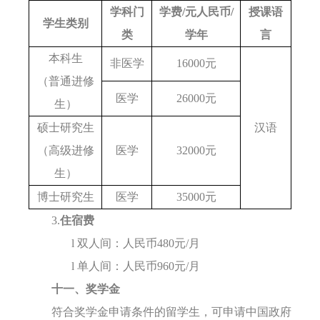
学科门
学费
/
元人民币
/
授课语
学生类别
类
学年
言
本科生
非医学
16000元
（普通进修
医学
26000元
生）
硕士研究生
汉语
（高级进修
医学
32000元
生）
博士研究生
医学
35000元
3.
住宿费
l
双人间
：人民币
480元/月
l
单人间
：人民币
960元/月
十一、奖学金
符合
奖学金申请
条件
的留学生
，
可申请中国政府