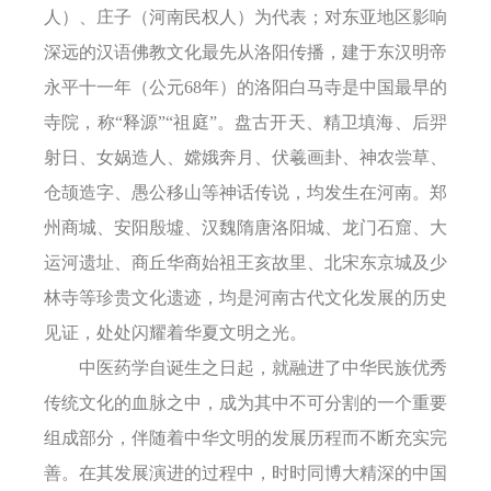
人）
、
庄子
（
河南民权人
）
为代表
；
对东亚地区影响
深远的汉语佛教文化最先从洛阳传播
，
建于东汉明帝
永平
十一年（
公元
68年
）
的洛阳白马寺是中国最早的
寺院，称
“释源”“祖庭”。盘古开天、精卫填海、后羿
射日、女娲造人、嫦娥奔月、伏羲画卦、神农尝草、
仓颉造字、愚公移山等神话传说，均发生在河南。郑
州商城、安阳殷墟、汉魏隋唐洛阳城、龙门石窟、大
运河遗址、商丘华商始祖王亥故里、北宋东京城及少
林寺等珍贵文化遗迹
，
均是河南古代文化发展的历史
见证，处处闪耀着华夏文明之光。
中医药学自诞生之日起，就融进了中华民族优秀
传统文化的血脉之中，成为其中不可分割的一个重要
组成部分，伴随着中华文明的发展历程而不断充实完
善。在其发展演进的过程中，时时同博大精深的中国