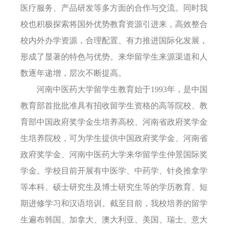
医疗服务、产品研发等多方面的合作与交流。同时我
校也积极探索将国外优势教育资源引进来，高效整合
校内外办学资源
，
合理配置、有力推进国际化发展，
形成了显著的特色与优势。来华留学生来源渠道和人
数逐年递增，层次不断提高。
河南中医药大学留学生教育始于
1993年，是中国
教育部首批批准具有招收留学生资格的高等院校
、
教
育部中国政府奖学金生培养高校
、
河南省
政府奖学金
生培养院校，
可为学生提供
中国
政府奖学金
、
河南省
政府奖学金、河南中医药大学
来华留学生
仲景国际奖
学金
。学校
目前开展有中医学、中药学、针灸推拿学
等本科、硕士研究生及博士研究生等的学历教育、短
期进修学习和汉语培训。
截至目前
，我
校
培养的留学
生
遍布
韩国、加拿大、澳大利亚、美国、瑞士、意大