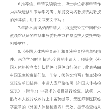
6.推荐信。申请攻读硕士、博士学位者和申请作
为高级进修生来华学习者，须提交两名教授或副教授
的推荐信，用中文或英文书写；
7.年龄不满18岁的申请人，
须提交经过中国驻外
使领馆认证的在华事务委托书或在华监护人委托书等
相关材料；
8.《外国人体格检查表》和血液检查报告单扫描
件。来华学习时间超过6个月的申请人，
须提交
《外
国人体格检查表》扫描件（原件自行保存，此表格由
中国卫生检疫部门统一印制
，
须英文填写）和血液检
查报告单
扫描件
。申请人应严格按照《外国人体格检
查表》
（附件
2）
中要求的项目进行检查。缺项、未
贴有本人照片或照片上未盖骑缝章、无医师和医院签
字盖章的《外国人体格检查表》无效。鉴于检查结果