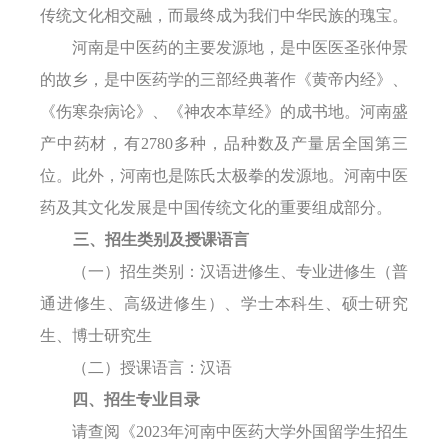
传统文化相交融，而最终成为我们中华民族的瑰宝。
河南是中医药的主要发源地，是中医医圣张仲景
的故乡，是中医药学的三部经典著作《黄帝内经》
、
《伤寒杂病论》、《神农本草经》的成书地。河南盛
产中药材，有
2780多种，品种数及产量居全国第三
位。此外，
河南
也是陈氏太极拳的发源地。
河南中医
药及其文化发展是中国传统文化的重要组成部分。
三、招生
类别
及授课语言
（一）
招生类别：汉语进修生、专业进修生（普
通进修生、高级进修生）
、学士本科生、硕士研究
生、博士研究生
（二）
授课语言：汉语
四
、招生专业
目录
请
查阅
《
2
023年河南中医药大学
外国留学生招生