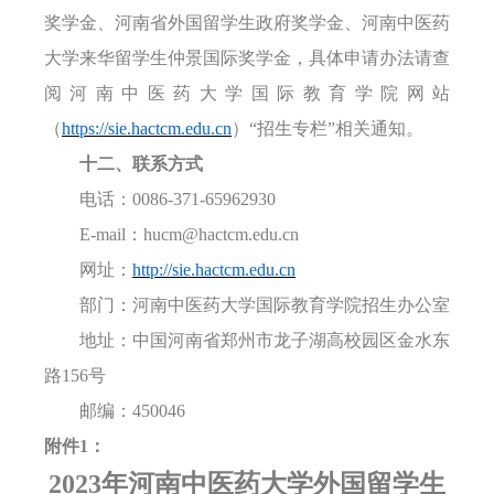
奖学金、河南省
外国留学生
政府奖学金
、
河南中医药
大学
来华留学生
仲景国际
奖学金，具体申请办法
请
查
阅河南中医药大学
国际教育学院网站
（
https://sie.hactcm.edu.cn
）
“招生专栏”
相关
通知。
十二、联系方式
电话：
0086-371-65962930
E-mail
：
hucm@hactcm.edu.cn
网址：
http://sie.hactcm.edu.cn
部门
：河南中医药大学国际教育学院招生办公室
地址
：中国河南省郑州市龙子湖高校园区金水东
路
156号
邮编：
450046
附件
1：
202
3
年河南中医药大学外国留学生