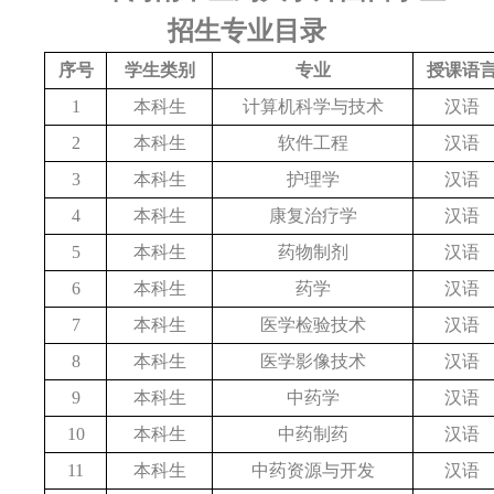
招生专业目录
序号
学生类别
专业
授课语
1
本科生
计算机科学与技术
汉语
2
本科生
软件工程
汉语
3
本科生
护理学
汉语
4
本科生
康复治疗学
汉语
5
本科生
药物制剂
汉语
6
本科生
药学
汉语
7
本科生
医学检验技术
汉语
8
本科生
医学影像技术
汉语
9
本科生
中药学
汉语
10
本科生
中药制药
汉语
11
本科生
中药资源与开发
汉语