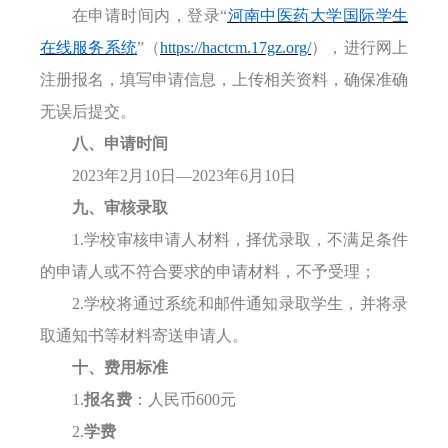
在申请时间内，登录
“
河南中医药大学国际学
生
在线服务系统
”（
https://hactcm.17gz.org/
），进行网上
注册
报名
，填写申请信息
，上传相关资料
，
确保准确
无误后
提交
。
八
、申请时间
2
023年
2
月
10日—2023年
6
月
1
0日
九、审核录取
1
.学校审核申请人材料，择优录取，不满足条件
的申请人或不符合要求的申请材料，不予受理；
2
.学校将通过系统和邮件通知录取学生，并将录
取通知书等材料
寄送
申请人。
十、费用标准
1
.
报名费
：
人民币
6
00元
2
.
学费