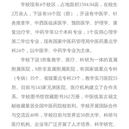
学校现有
4个校区，占地面积1594.94亩，在校生
2
万
余人，下设有
16个院（部）
，
开设有中医学、针
灸推拿学、中西医临床医学、预防医学、护理学、康
复治疗学、中药学等
32个本科专业，1个应用心理学
第二学位专业，现有国家中医药管理局中医药重点学
科24个，以中医学、中药学专业为主体。
学校下设
3所集教学、医疗、科研为一体的直属
附属医院，9所非直属附属医院，有国家级重点专科
（专病）35个、省级重点专科23个
，
教学实习医院
55
所
。目前
与
143家兄弟医院、医疗机构建立了合作关
系。学校图书馆馆藏图书162万册，中医线装古籍文
献收藏量居全国中医药院校前列。学校开展国际合作
与交流近40年，学校目前与世界近50所大学、科研与
医疗机构、企业等广泛开展了人才培养、科学研究、